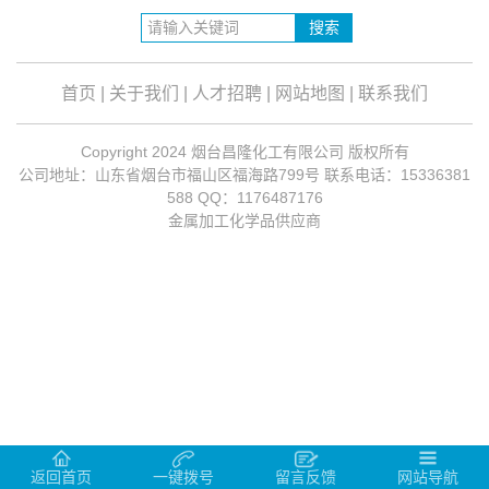
首页
|
关于我们
|
人才招聘
|
网站地图
|
联系我们
Copyright 2024 烟台昌隆化工有限公司 版权所有
公司地址：山东省烟台市福山区福海路799号 联系电话：15336381
588 QQ：1176487176
金属加工化学品供应商
返回首页
一键拨号
留言反馈
网站导航