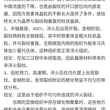
中碳浓度的下降，也是由裂纹的开口部位向内部发
展，因而为铁素体晶粒的不断长大提供了条件，故较
终长大为晶界与裂纹相垂直的柱状晶体。
2、半轴套座，40Cr，淬火后出现开裂。金相检验，
裂纹两侧有全脱碳层，其中的铁素体呈粗大柱状晶
粒，并与裂纹垂直。全脱碳层内侧的组织为板条马氏
体加少量托氏体，这种组织是正常淬火组织。
结论：在加工过程中未经锻造，因此属原材料带来的
非淬火裂纹。
3、齿轮铣刀，高速钢，淬火后在内孔壁上出现裂
纹。金相检验，发现裂纹附近的碳化物呈不均匀的带
状分布。
结论：这是由于组织不均匀所造成的淬火裂纹。
当钢的显微组织中存在碳化物聚集时，这些地方
碳和合金元素的含量比较高，造成临界温度降低。因