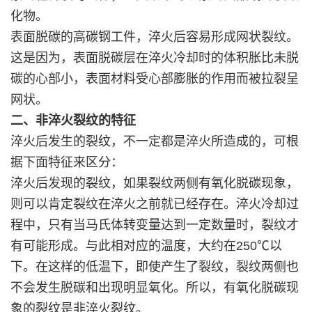
化物。
表面脱碳的高碳钢工件，淬火后容易形成网状裂纹。
这是因为，表面脱碳层在淬火冷却时的体积胀比未脱
碳的心部小，表面材料受心部膨胀的作用而被拉裂呈
网状。
二、非淬火裂纹的特征
淬火后发生的裂纹，不一定都是淬火所造成的，可根
据下面特征来区分：
淬火后发现的裂纹，如果裂纹两侧有氧化脱碳现象，
则可以肯定裂纹在淬火之前就已经存在。淬火冷却过
程中，只有当马氏体转变量达到一定数量时，裂纹才
有可能形成。与此相对应的温度，大约在250℃以
下。在这样的低温下，即使产生了裂纹，裂纹两侧也
不会发生脱碳和出现明显氧化。所以，有氧化脱碳现
象的裂纹是非淬火裂纹。