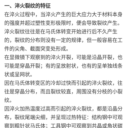
一、淬火裂纹的特征
在淬火过程中，当淬火产生的巨大应力大于材料本身
的强度并超过塑性变形极限时，便会导致裂纹产生。
淬火裂纹往往是在马氏体转变开始进行后不久产生
的，裂纹的分布则没有一定的规律，但一般容易在工
件的尖角、截面突变处形成。
在显微镜下观察到的淬火开裂，可能是沿晶开裂，也
可能是穿晶开裂；有的呈放射状，也有的呈单独线条
状或呈网状。
因在马氏体转变区的冷却过快而引起的淬火裂纹，往
往是穿晶分布，而且裂纹较直，周围没有分枝的小裂
纹。
因淬火加热温度过高而引起的淬火裂纹，都是沿晶分
布，裂纹尾端尖细，并呈现过热特征：结构钢中可观
察到粗针状马氏体；工具钢中可观察到共晶或角状碳