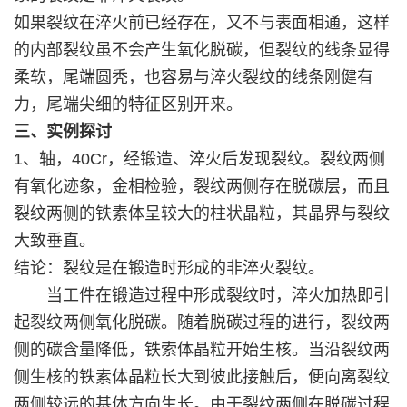
如果裂纹在淬火前已经存在，又不与表面相通，这样
的内部裂纹虽不会产生氧化脱碳，但裂纹的线条显得
柔软，尾端圆秃，也容易与淬火裂纹的线条刚健有
力，尾端尖细的特征区别开来。
三、实例探讨
1、轴，40Cr，经锻造、淬火后发现裂纹。裂纹两侧
有氧化迹象，金相检验，裂纹两侧存在脱碳层，而且
裂纹两侧的铁素体呈较大的柱状晶粒，其晶界与裂纹
大致垂直。
结论：裂纹是在锻造时形成的非淬火裂纹。
当工件在锻造过程中形成裂纹时，淬火加热即引
起裂纹两侧氧化脱碳。随着脱碳过程的进行，裂纹两
侧的碳含量降低，铁索体晶粒开始生核。当沿裂纹两
侧生核的铁素体晶粒长大到彼此接触后，便向离裂纹
两侧较远的基体方向生长。由于裂纹两侧在脱碳过程