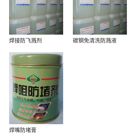
焊接防飞溅剂
碳钢免清洗防溅液
焊嘴防堵膏