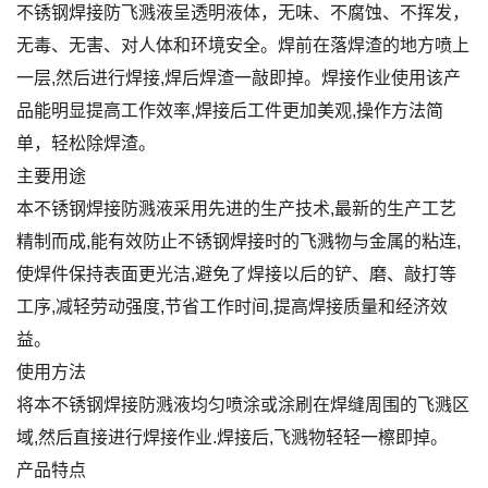
不锈钢焊接防飞溅液呈透明液体，无味、不腐蚀、不挥发，
无毒、无害、对人体和环境安全。焊前在落焊渣的地方喷上
一层,然后进行焊接,焊后焊渣一敲即掉。焊接作业使用该产
品能明显提高工作效率,焊接后工件更加美观,操作方法简
单，轻松除焊渣。
主要用途
本不锈钢焊接防溅液采用先进的生产技术,最新的生产工艺
精制而成,能有效防止不锈钢焊接时的飞溅物与金属的粘连,
使焊件保持表面更光洁,避免了焊接以后的铲、磨、敲打等
工序,减轻劳动强度,节省工作时间,提高焊接质量和经济效
益。
使用方法
将本不锈钢焊接防溅液均匀喷涂或涂刷在焊缝周围的飞溅区
域,然后直接进行焊接作业.焊接后,飞溅物轻轻一檫即掉。
产品特点