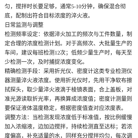
匀，搅拌时长要足够，通常5-10分钟，确保混合彻
底，配制出符合目标浓度的淬火液。
日常监测与调整
检测频率设定：依据淬火加工的频次与工件数量，制
定合理的浓度检测计划。对于高频次、大批量生产的
车间，建议每班检测12次；低频少量生产时，每天至
少检测一次，及时捕捉浓度变化。
精确检测手段：采用折光仪、密度计这类专业检测仪
器测量淬火液浓度。使用折光仪时，先用干净软布擦
拭探头，取少量淬火液滴于棱镜表面，合上盖板，对
准光源读取折光率，再换算成浓度值；密度计测量则
要保证液体温度稳定，根据密度值查对应浓度表。
调整方法：当检测发现浓度低于标准值，按比例缓慢
加入浓缩液，边加边搅拌，持续检测直至达标；若浓
度偏高，补充适量的水，同样充分搅拌均匀，每次调