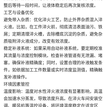
整后等待一段时间，让液体稳定后再次复核浓度。
工艺与设备优化
避免带入杂质：优化淬火工艺，防止外界杂质混入淬
火液。比如，在工件淬火前，彻底清洁表面油污、铁
屑；定期清理淬火槽，去除槽底沉淀的杂质，避免杂
质吸附淬火液成分，改变有效浓度。
稳定补液系统：如果采用自动补液系统，要定期校准
其流量与浓度控制模块。检查补液管道有无泄漏、堵
塞，确保补液精确度；同时，设置合理的补液触发条
件，如依据加工工件数量或实时浓度监测值，精确触
发补液操作。
环境因素管控
温度影响：温度对水性淬火液浓度有显著影响，高温
会加速水分蒸发，导致浓度升高。在淬火车间安装空
调、暖风机等温控设备，将环境温度稳定在适宜区