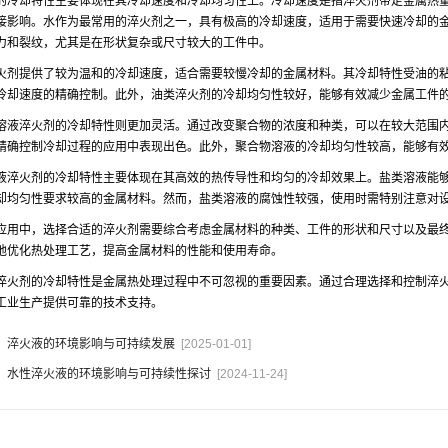
的冷却特性主要体现在其冷却速度和冷却均匀性上。冷却速度是指淬火剂带走金属热
接影响。水作为最常用的淬火剂之一，具有极高的冷却速度，适用于需要快速冷却的
力和裂纹，尤其是在形状复杂或尺寸较大的工件中。
火剂提供了较为温和的冷却速度，适合需要较慢冷却的金属材料。其冷却特性受油的
冷却速度的精确控制。此外，油类淬火剂的冷却均匀性较好，能够有效减少金属工件
溶液淬火剂的冷却特性则更加灵活。通过改变聚合物的浓度和种类，可以在较大范围
精确控制冷却过程的应用中表现出色。此外，聚合物溶液的冷却均匀性较高，能够有
液淬火剂的冷却特性主要体现在其高效的热传导性和均匀的冷却效果上。盐类溶液能
却均匀性要求较高的金属材料。然而，盐类溶液的腐蚀性较强，使用时需特别注意对
应用中，选择合适的淬火剂需要综合考虑金属材料的种类、工件的形状和尺寸以及最
地优化热处理工艺，提高金属材料的性能和使用寿命。
淬火剂的冷却特性是金属热处理过程中不可忽视的重要因素。通过合理选择和控制淬
工业生产提供可靠的技术支持。
：
淬火液的环境影响与可持续发展
[2025-01-01]
：
水性淬火液的环境影响与可持续性探讨
[2024-11-24]