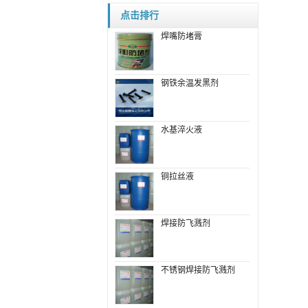
点击排行
焊嘴防堵膏
钢铁余温发黑剂
水基淬火液
铜拉丝液
焊接防飞溅剂
不锈钢焊接防飞溅剂