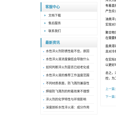
淬火剂
有着直
客服中心
产生应
文档下载
油类淬
售后服务
实现对
联系我们
聚合物
在需要
最新资讯
盐类溶
水性淬火剂防锈性能不佳，原因
且对冷
水性淬火液浓度偏低会导致什么
在实际
以更好
如何判断淬火剂是否已经老化或
总之，
水性淬火液的推荐工作温度范围
控，为
不同材质表面，防飞溅剂兼容性
上一篇
焊接防飞溅剂的附着效果不理想
下一篇
淬火剂的化学特性与环境影响
深度剖析水性淬火液：成分作用