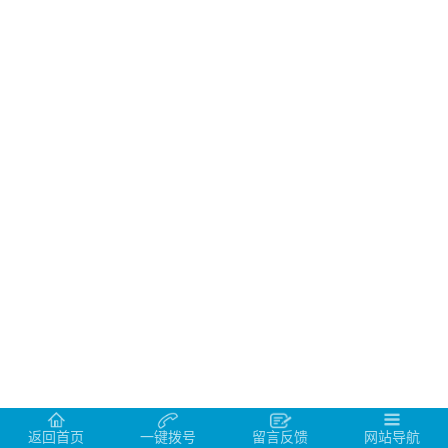
返回首页
一键拨号
留言反馈
网站导航