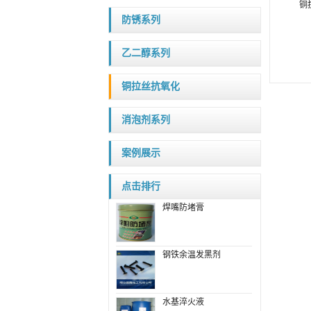
铜
防锈系列
乙二醇系列
铜拉丝抗氧化
消泡剂系列
案例展示
点击排行
焊嘴防堵膏
钢铁余温发黑剂
水基淬火液