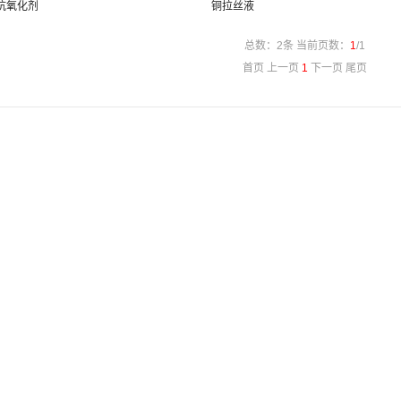
抗氧化剂
铜拉丝液
总数：2条 当前页数：
1
/1
首页 上一页
1
下一页 尾页